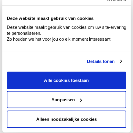
sélection de couleurs.
Voyez les nuances assorties pour affiner
Deze website maakt gebruik van cookies
votre couleur.
Deze website maakt gebruik van cookies om uw site-ervaring
Obtenez des conseils personnalisés sur la
te personaliseren.
combinaison de couleurs.
Zo houden we het voor jou op elk moment interessant.
Details tonen
Conseil couleur à domicile
Faites le tour de vos pièces avec l'expert
Alle cookies toestaan
en couleur.
Obtenez un conseil couleur en fonction de
l'éclairage et de votre mobilier.
Aanpassen
Obtenez un contrôle technologique de vos
murs.
Alleen noodzakelijke cookies