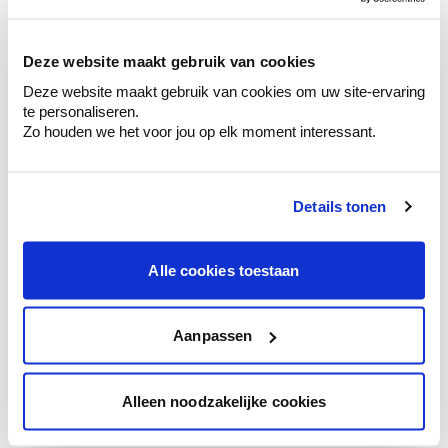
sélection de couleurs.
Voyez les nuances assorties pour affiner
Deze website maakt gebruik van cookies
votre couleur.
Deze website maakt gebruik van cookies om uw site-ervaring
Obtenez des conseils personnalisés sur la
te personaliseren.
combinaison de couleurs.
Zo houden we het voor jou op elk moment interessant.
Details tonen
Conseil couleur à domicile
Faites le tour de vos pièces avec l'expert
Alle cookies toestaan
en couleur.
Obtenez un conseil couleur en fonction de
l'éclairage et de votre mobilier.
Aanpassen
Obtenez un contrôle technologique de vos
murs.
Alleen noodzakelijke cookies