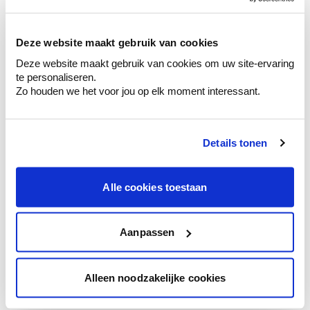
sélection de couleurs.
Voyez les nuances assorties pour affiner
Deze website maakt gebruik van cookies
votre couleur.
Deze website maakt gebruik van cookies om uw site-ervaring
Obtenez des conseils personnalisés sur la
te personaliseren.
combinaison de couleurs.
Zo houden we het voor jou op elk moment interessant.
Details tonen
Conseil couleur à domicile
Faites le tour de vos pièces avec l'expert
Alle cookies toestaan
en couleur.
Obtenez un conseil couleur en fonction de
l'éclairage et de votre mobilier.
Aanpassen
Obtenez un contrôle technologique de vos
murs.
Alleen noodzakelijke cookies