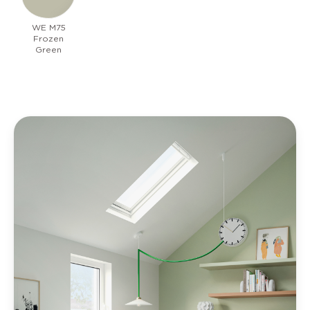
WE M75
Frozen
Green