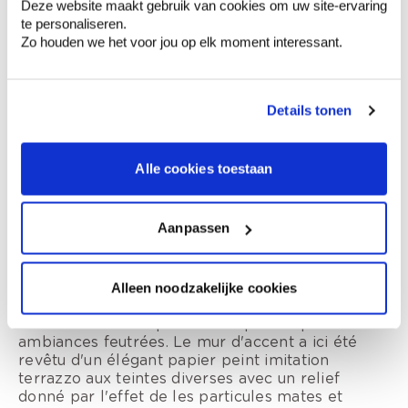
Deze website maakt gebruik van cookies om uw site-ervaring
Parquet vinyle en aspect bois imperméable
te personaliseren.
Zo houden we het voor jou op elk moment interessant.
Le
parquet vinyle
aspect bois apporte de la
chaleur à la pièce sans pour autant sacrifier la
commodité. Il est imperméable et résiste donc à
une tasse de café ou un verre d'eau renversé(e).
Details tonen
Stores en bois pour la décoration des fenêtres
Alle cookies toestaan
Les stores en bois assurent de la tranquillité, de
la chaleur et une touche d'élégance. De plus,
vous pouvez ajuster idéalement l'incidence de la
Aanpassen
lumière selon votre préférence.
Du papier peint pour tous les goûts
Alleen noodzakelijke cookies
Il y a des
papiers peints
pour tous les goûts, que
vous aimiez les imprimés ludiques ou plutôt les
ambiances feutrées. Le mur d'accent a ici été
revêtu d'un élégant papier peint imitation
terrazzo aux teintes diverses avec un relief
donné par l'effet de les particules mates et