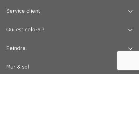
Service client
Qui est colora ?
Peindre
Mur & sol
Inspiration
Accès rapide
Abonnez-vous à notre newsletter
Et recevez 5 euros de réduction dans votre boîte mail