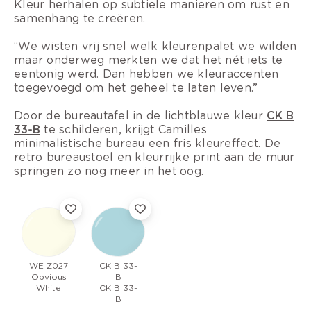
Kleur herhalen op subtiele manieren om rust en
samenhang te creëren.
“We wisten vrij snel welk kleurenpalet we wilden
maar onderweg merkten we dat het nét iets te
eentonig werd. Dan hebben we kleuraccenten
toegevoegd om het geheel te laten leven.”
Door de bureautafel in de lichtblauwe kleur
CK B
33-B
te schilderen, krijgt Camilles
minimalistische bureau een fris kleureffect. De
retro bureaustoel en kleurrijke print aan de muur
springen zo nog meer in het oog.
WE Z027
CK B 33-
Obvious
B
White
CK B 33-
B