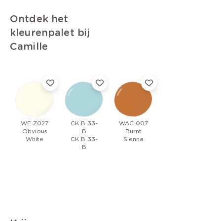
Ontdek het
kleurenpalet bij
Camille
WE Z027
CK B 33-
WAC 007
Obvious
B
Burnt
White
CK B 33-
Sienna
B