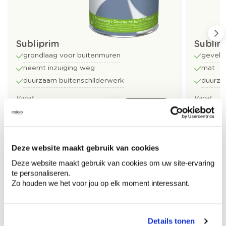
Subliprim
Sublim
grondlaag voor buitenmuren
gevelv
neemt inzuiging weg
mat
duurzaam buitenschilderwerk
duurza
Vanaf
Vanaf
Bestel
€ 33,11
€ 35,17
/liter
Deze website maakt gebruik van cookies
Deze website maakt gebruik van cookies om uw site-ervaring
Ontdek meer inspiratiebeelden voor:
Gevel
te personaliseren.
Zo houden we het voor jou op elk moment interessant.
Colora-magazine
Off white
Details tonen