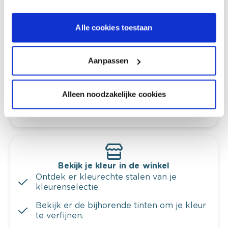
Kleuradvies aan huis
Alle cookies toestaan
Ga samen met de kleuradviseur door je
ruimtes.
Aanpassen
Krijg kleuradvies op basis van de lichtinval
en je meubels.
Alleen noodzakelijke cookies
Krijg ineens een technologische check-up
van je muren.
Bekijk je kleur in de winkel
Ontdek er kleurechte stalen van je
kleurenselectie.
Bekijk er de bijhorende tinten om je kleur
te verfijnen.