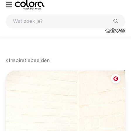
Belgische kwaliteitsverf van BOSS paints
Inspiratiebeelden