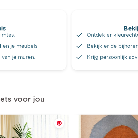
is
Bekij
imtes.
Ontdek er kleurechte
al en je meubels.
Bekijk er de bijhoren
 van je muren.
Krijg persoonlijk ad
iets voor jou