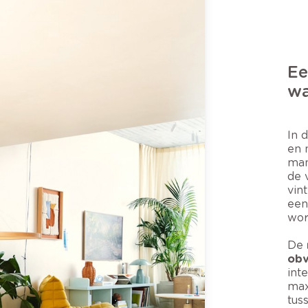
Ee
w
In 
en 
man
de 
vin
een
wor
De
obv
int
max
tus