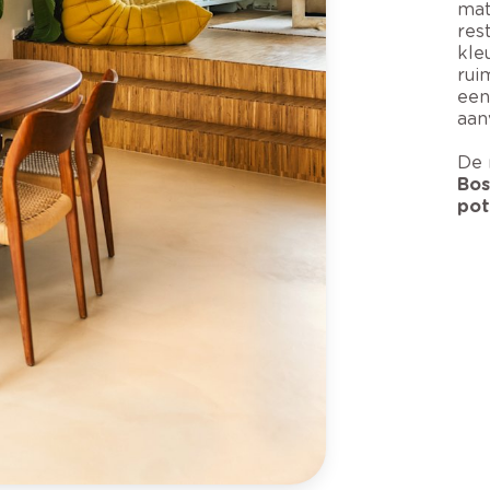
mat
res
kle
rui
een
aan
De 
Bos
pot