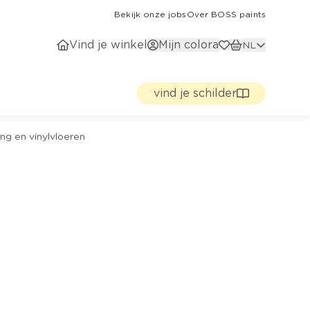
Bekijk onze jobs
Over BOSS paints
Vind je winkel
Mijn colora
NL
vind je schilder
ng en vinylvloeren