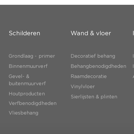
Schilderen
Wand & vloer
Grondlaag - primer
Decoratief behang
e
Binnenmuurverf
Behangbenodigdheden
Gevel- &
Raamdecoratie
buitenmuurverf
Vinylvloer
Houtproducten
Sierlijsten & plinten
Verfbenodigdheden
Vliesbehang