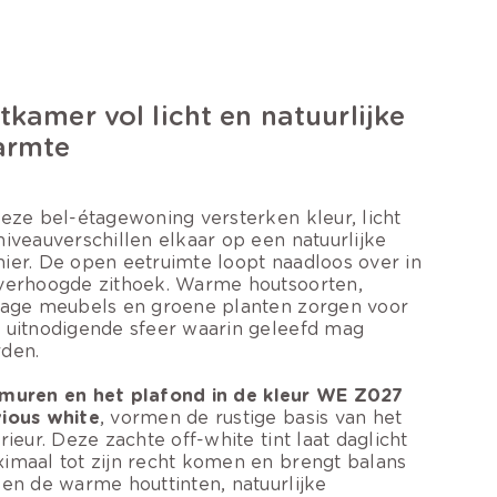
tkamer vol licht en natuurlijke
armte
deze bel-étagewoning versterken kleur, licht
niveauverschillen elkaar op een natuurlijke
ier. De open eetruimte loopt naadloos over in
verhoogde zithoek. Warme houtsoorten,
tage meubels en groene planten zorgen voor
 uitnodigende sfeer waarin geleefd mag
den.
muren en het plafond in de kleur WE Z027
ious white
, vormen de rustige basis van het
erieur. Deze zachte off-white tint laat daglicht
imaal tot zijn recht komen en brengt balans
sen de warme houttinten, natuurlijke