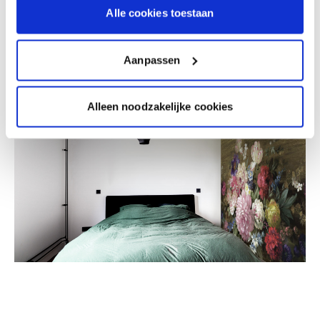
Behanglijm
. Lees
hier
meer over het
assortiment
Alle cookies toestaan
decoratief behang bij colora
.
Aanpassen
Alleen noodzakelijke cookies