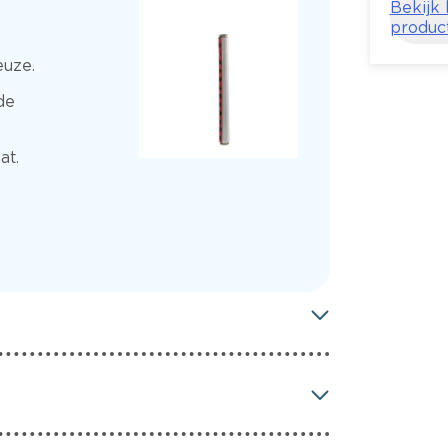
Bekijk
produc
euze.
de
at.