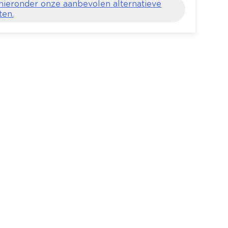
 hieronder onze aanbevolen alternatieve
ten.