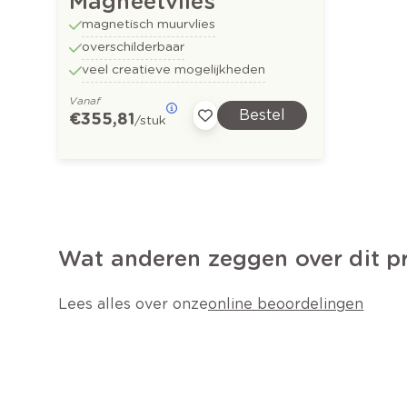
Magneetvlies
magnetisch muurvlies
overschilderbaar
veel creatieve mogelijkheden
Vanaf
Bestel
€ 355,81
/stuk
Wat anderen zeggen over dit p
Lees alles over onze
online beoordelingen