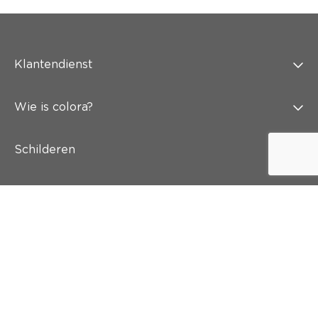
Klantendienst
Wie is colora?
Schilderen
Wand & vloer
Inspiratie
Snel naar
Abonneer je op onze nieuwsbrief