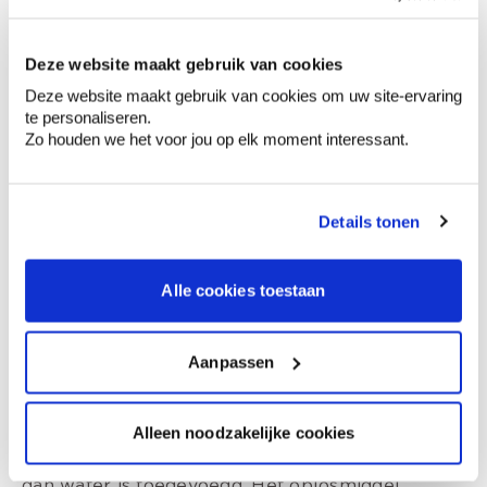
Voor houten meubels en deuren kun je beter
solventgedragen lak gebruiken: krasvast en
extra duurzaam.
Deze website maakt gebruik van cookies
Gebruik een
specifieke solventgedragen primer
Deze website maakt gebruik van cookies om uw site-ervaring
om te voorkomen dat bepaalde vlekken zoals
te personaliseren.
oude vochtplekken of nicotinevlekken niet
Zo houden we het voor jou op elk moment interessant.
doordringen in de eindlaag.
Ook op watergevoelige ondergronden, zoals
MDF, gebruik je beter een
solventgedragen
primer
.
Details tonen
Alle cookies toestaan
Het oplosmiddel in solventgedragen
Aanpassen
verf
Alleen noodzakelijke cookies
Een verf wordt ‘solventgedragen’ genoemd, als
bij het maken van de verf een ander oplosmiddel
dan water is toegevoegd. Het oplosmiddel,