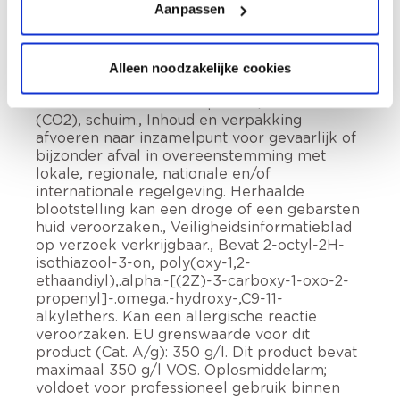
Aanpassen
houden van warmte, hete oppervlakken,
vonken, open vuur en andere
ontstekingsbronnen. Niet roken., In goed
gesloten verpakking bewaren., Draag
Alleen noodzakelijke cookies
beschermende handschoenen., In geval van
brand: Blussen met bluspoeder, kooldioxide
(CO2), schuim., Inhoud en verpakking
afvoeren naar inzamelpunt voor gevaarlijk of
bijzonder afval in overeenstemming met
lokale, regionale, nationale en/of
internationale regelgeving. Herhaalde
blootstelling kan een droge of een gebarsten
huid veroorzaken., Veiligheidsinformatieblad
op verzoek verkrijgbaar., Bevat 2-octyl-2H-
isothiazool-3-on, poly(oxy-1,2-
ethaandiyl),.alpha.-[(2Z)-3-carboxy-1-oxo-2-
propenyl]-.omega.-hydroxy-,C9-11-
alkylethers. Kan een allergische reactie
veroorzaken. EU grenswaarde voor dit
product (Cat. A/g): 350 g/l. Dit product bevat
maximaal 350 g/l VOS. Oplosmiddelarm;
voldoet voor professioneel gebruik binnen