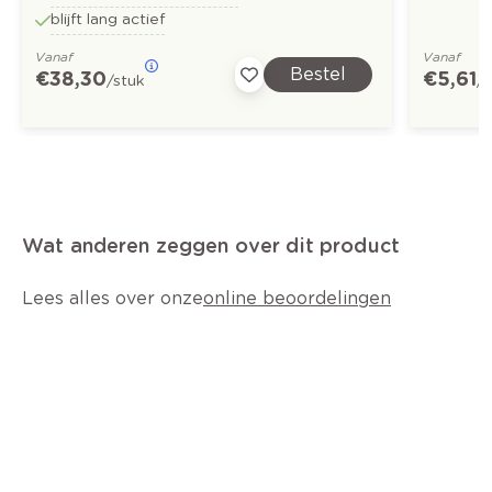
blijft lang actief
Vanaf
Vanaf
Bestel
€ 38,30
€ 5,61
/stuk
/
Wat anderen zeggen over dit product
Lees alles over onze
online beoordelingen