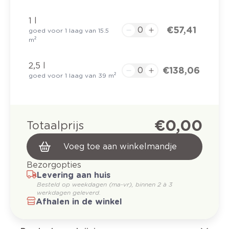
1 l
€ 57,41
goed voor 1 laag van 15.5
m²
2,5 l
€ 138,06
goed voor 1 laag van 39 m²
€ 0,00
Totaalprijs
Voeg toe aan winkelmandje
Bezorgopties
Levering aan huis
Besteld op weekdagen (ma-vr), binnen 2 à 3
werkdagen geleverd.
Afhalen in de winkel