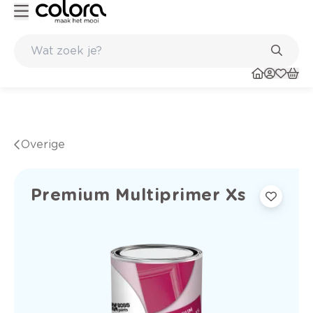
en in de winkel
Belgische kwaliteitsverf van BOSS paints
Overige
Premium Multiprimer Xs