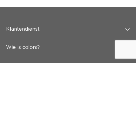
Klantendienst
Wie is colora?
Schilderen
Wand & vloer
Inspiratie
Snel naar
Abonneer je op onze nieuwsbrief