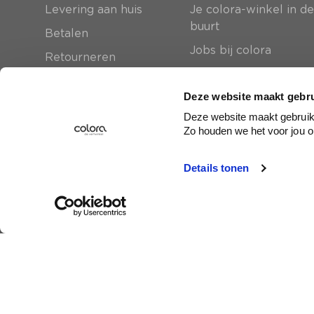
Levering aan huis
Je colora-winkel in d
buurt
Betalen
Jobs bij colora
Retourneren
Over BOSS paints
Online reviews
Deze website maakt gebru
Contact
Deze website maakt gebruik 
Zo houden we het voor jou o
Abonneer je op onze nieuwsbrief
Details tonen
En krijg 5 euro korting in je mailbox
Inschrijven