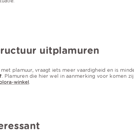
tuatie.
tructuur uitplamuren
 met plamuur, vraagt iets meer vaardigheid en is minde
f
. Plamuren die hier wel in aanmerking voor komen zi
colora-winkel
.
teressant