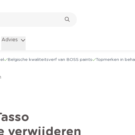
Advies
el
Belgische kwaliteitsverf van BOSS paints
Topmerken in beha
n
Tasso
e verwijderen