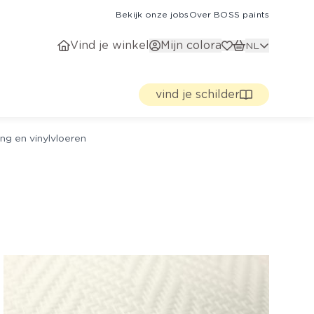
Bekijk onze jobs
Over BOSS paints
Vind je winkel
Mijn colora
NL
vind je schilder
ng en vinylvloeren