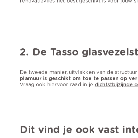
renovatievlies het best geschikt is voor jouw si
2. De Tasso glasvezels
De tweede manier, uitvlakken van de structuur
plamuur is geschikt om toe te passen op ver
Vraag ook hiervoor raad in je
dichtstbijzijnde 
D
it vind je ook vast in