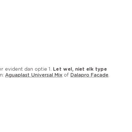
r evident dan optie 1.
Let wel, niet elk type
jn:
Aguaplast Universal Mix
of
Dalapro Façade
.