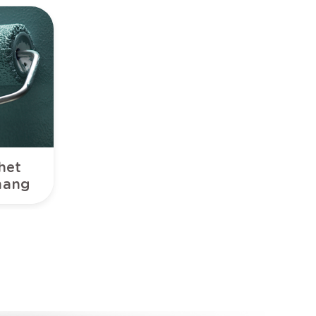
het
hang