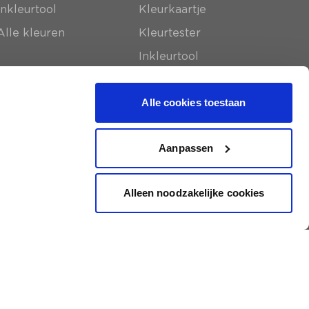
Inkleurtool
Kleurkaartje
Alle kleuren
Kleurtester
Inkleurtool
Alle cookies toestaan
Aanpassen
Alleen noodzakelijke cookies
a
2026
|
Algemene voorwaarden
|
Privacy policy