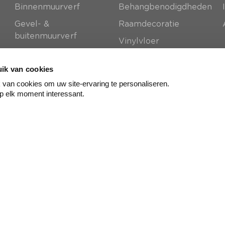
e
Binnenmuurverf
Behangbenodigdheden
Gevel- &
Raamdecoratie
buitenmuurverf
Vinylvloer
Houtproducten
Sierlijsten & plinten
Verfbenodigdheden
ik van cookies
van cookies om uw site-ervaring te personaliseren.
Vliesbehang
p elk moment interessant.
© color