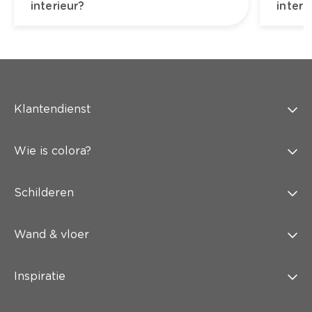
interieur?
interi
Klantendienst
Wie is colora?
Schilderen
Wand & vloer
Inspiratie