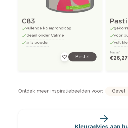
C83
Past
vullende kaleigrondlaag
gekorre
ideaal onder Calime
voor b
grijs poeder
vult kl
Vanaf
Bestel
€ 26,27
Ontdek meer inspiratiebeelden voor:
Gevel
Kleuradvies aan hu