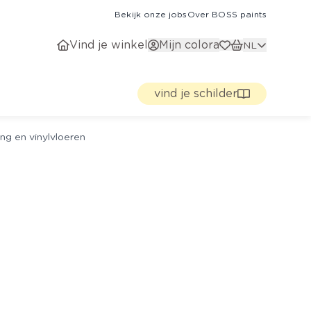
Bekijk onze jobs
Over BOSS paints
Vind je winkel
Mijn colora
NL
vind je schilder
ng en vinylvloeren