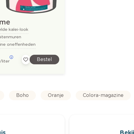
ime
lde kalei-look
uitenmuren
eine oneffenheden
Bestel
/liter
Boho
Oranje
Colora-magazine
is
Bekij