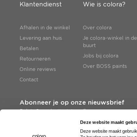
Klantendienst
Wie is colora?
Afhalen in de winkel
Over colora
Levering aan huis
Je colora-winkel in d
buurt
Betalen
Jobs bij colora
Retourneren
Over BOSS paints
Online reviews
Contact
Abonneer je op onze nieuwsbrief
En krijg 5 euro korting in je mailbox
Deze website maakt gebru
Inschrijven
Deze website maakt gebruik 