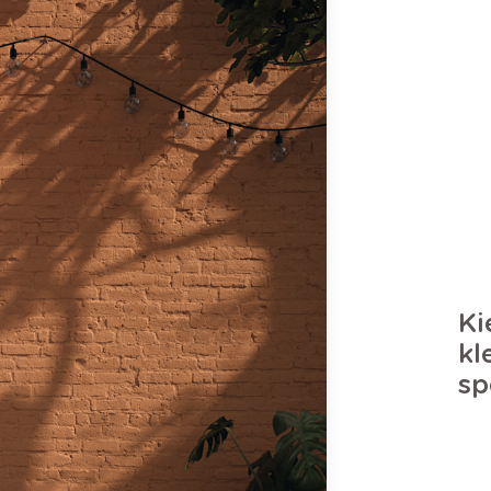
Ki
kl
sp