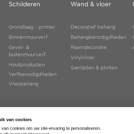
Schilderen
Wand & vloer
Grondlaag - primer
Decoratief behang
e
Binnenmuurverf
Behangbenodigdheden
Gevel- &
Raamdecoratie
buitenmuurverf
Vinylvloer
Houtproducten
Sierlijsten & plinten
Verfbenodigdheden
Vliesbehang
ik van cookies
van cookies om uw site-ervaring te personaliseren.