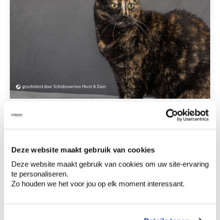
Bekijk inspiratiebeeld
Deze website maakt gebruik van cookies
Deze website maakt gebruik van cookies om uw site-ervaring
te personaliseren.
Claystuc Grit: robuust en expressief
Zo houden we het voor jou op elk moment interessant.
Hou je van muren met karakter? Claystuc Grit
voegt extra korrel toe aan de kleimassa,