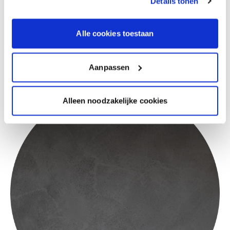
waardoor je een
robuuste, voelbare textuur
Details tonen
krijgt met een matte afwerking. De korrelige
structuur zorgt voor diepte en geeft elke ruimte
een uitgesproken, bijna sculpturaal gevoel.
Alle cookies toestaan
Ideaal als je een accentwand wil creëren die
echt opvalt.
Aanpassen
Alleen noodzakelijke cookies