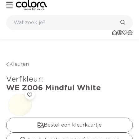
Kleur- en verfadvies aan huis en in de winkel
Kleuren
verfkleur
:
WE Z006
Mindful White
Bestel een kleurkaartje