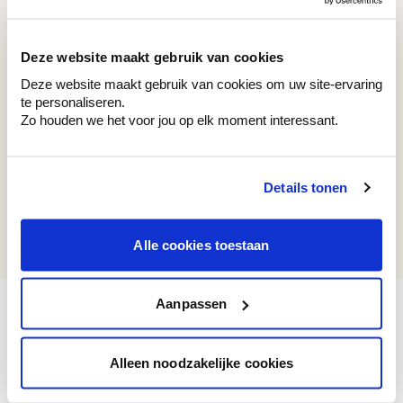
WE M150
WE M215
Natural Sage
Sandy Beach
Deze website maakt gebruik van cookies
Deze website maakt gebruik van cookies om uw site-ervaring
te personaliseren.
Zo houden we het voor jou op elk moment interessant.
Recent bekeken kleuren
Details tonen
WE Z006
Mindful White
Alle cookies toestaan
Aanpassen
Alleen noodzakelijke cookies
Bekijk je kleur in de winkel
Ontdek er kleurechte stalen van je