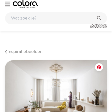
Kleur- en verfadvies aan huis en in de winkel
Inspiratiebeelden