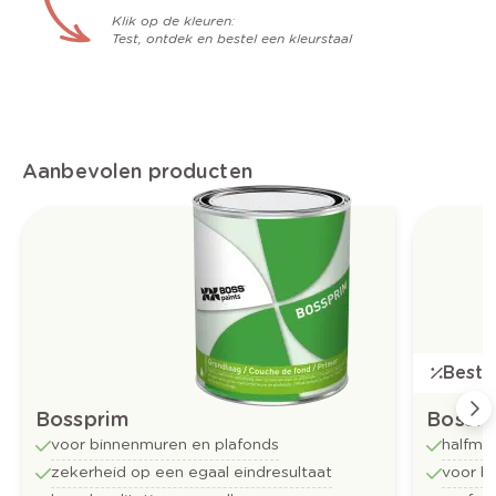
Klik op de kleuren:
Test, ontdek en bestel een kleurstaal
Aanbevolen producten
Bestse
Bossprim
Bossfl
voor binnenmuren en plafonds
halfma
zekerheid op een egaal eindresultaat
voor b