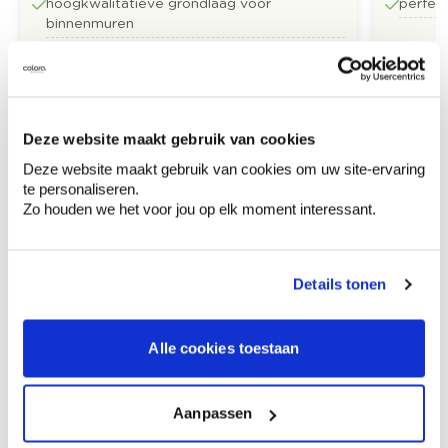
hoogkwalitatieve grondlaag voor
perfect
binnenmuren
Vanaf
Vanaf
Bestel
€ 31,62
€ 32,73
/liter
Deze website maakt gebruik van cookies
Deze website maakt gebruik van cookies om uw site-ervaring
Ontdek meer inspiratiebeelden voor:
te personaliseren.
Zo houden we het voor jou op elk moment interessant.
Woonkamer
Modern
Off white
Details tonen
Alle cookies toestaan
Kleuradvies aan huis
Ga samen met de kleuradviseur door je
Aanpassen
ruimtes.