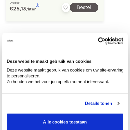
Vanaf
Bestel
€ 25,13
/liter
Ontdek meer inspiratiebeelden voor:
Keuken
Modern
Off white
Deze website maakt gebruik van cookies
Colora-magazine
Deze website maakt gebruik van cookies om uw site-ervaring
te personaliseren.
Zo houden we het voor jou op elk moment interessant.
Kleuradvies aan huis
Details tonen
Ga samen met de kleuradviseur door je
ruimtes.
Krijg kleuradvies op basis van de lichtinval
Alle cookies toestaan
en je meubels.