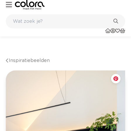
nkel
Belgische kwaliteitsverf van BOSS paints
Inspiratiebeelden