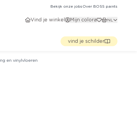
Bekijk onze jobs
Over BOSS paints
Vind je winkel
Mijn colora
NL
vind je schilder
ng en vinylvloeren