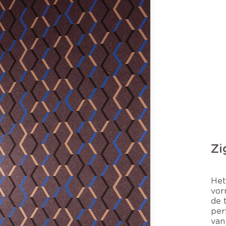
Zi
Het
vor
de 
per
van