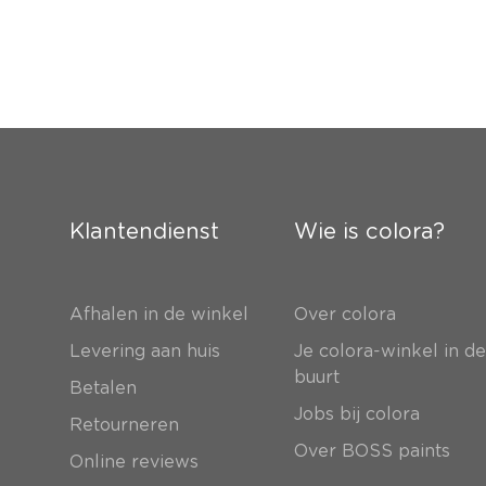
Klantendienst
Wie is colora?
Afhalen in de winkel
Over colora
Levering aan huis
Je colora-winkel in d
buurt
Betalen
Jobs bij colora
Retourneren
Over BOSS paints
Online reviews