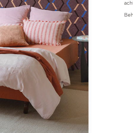
ach
Beh