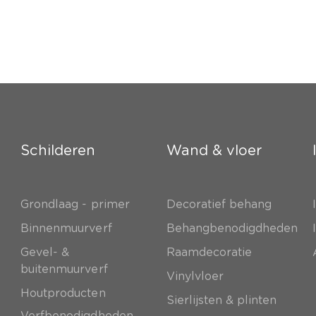
Schilderen
Wand & vloer
Grondlaag - primer
Decoratief behang
e
Binnenmuurverf
Behangbenodigdheden
Gevel- &
Raamdecoratie
buitenmuurverf
Vinylvloer
Houtproducten
Sierlijsten & plinten
Verfbenodigdheden