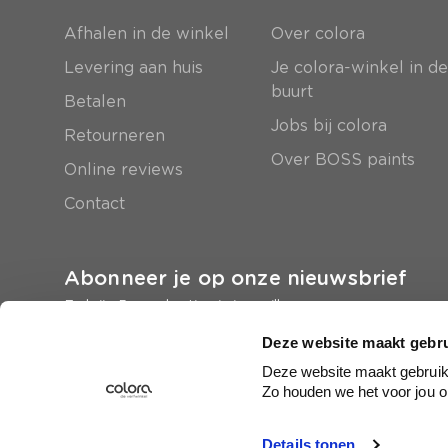
Afhalen in de winkel
Over colora
Levering aan huis
Je colora-winkel in d
buurt
Betalen
Jobs bij colora
Retourneren
Over BOSS paints
Online reviews
Contact
Abonneer je op onze nieuwsbrief
En krijg 5 euro korting in je mailbox
Deze website maakt gebru
Inschrijven
Deze website maakt gebruik 
Zo houden we het voor jou o
Details tonen