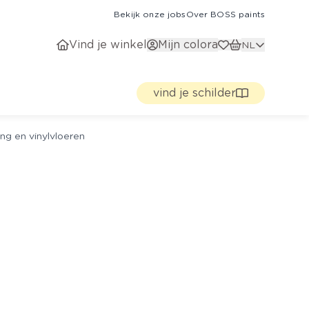
Bekijk onze jobs
Over BOSS paints
Vind je winkel
Mijn colora
NL
vind je schilder
ng en vinylvloeren