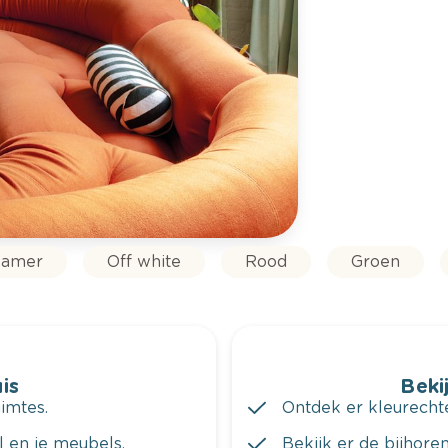
amer
Off white
Rood
Groen
is
Bekij
imtes.
Ontdek er kleurechte
al en je meubels.
Bekijk er de bijhoren