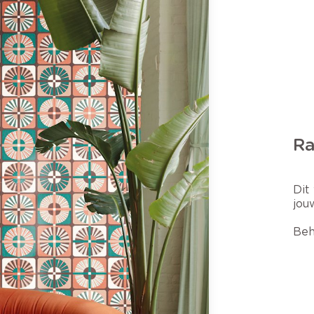
Ra
Dit
jou
Beh