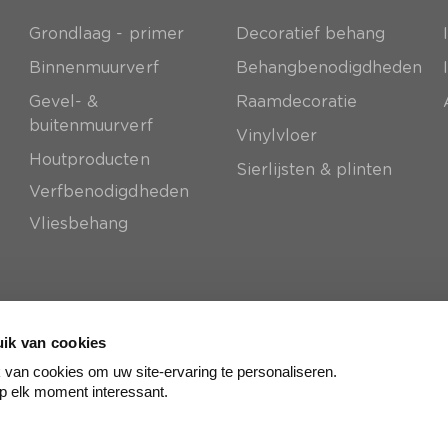
Grondlaag - primer
Decoratief behang
e
Binnenmuurverf
Behangbenodigdheden
Gevel- &
Raamdecoratie
buitenmuurverf
Vinylvloer
Houtproducten
Sierlijsten & plinten
Verfbenodigdheden
Vliesbehang
ik van cookies
van cookies om uw site-ervaring te personaliseren.
p elk moment interessant.