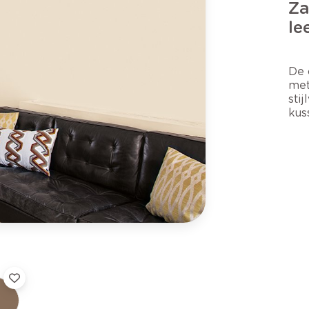
Za
le
De 
met
sti
kus