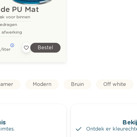
ide PU Mat
ak voor binnen
edragen
e afwerking
Bestel
8
/liter
amer
Modern
Bruin
Off white
is
Bekij
imtes.
Ontdek er kleurechte