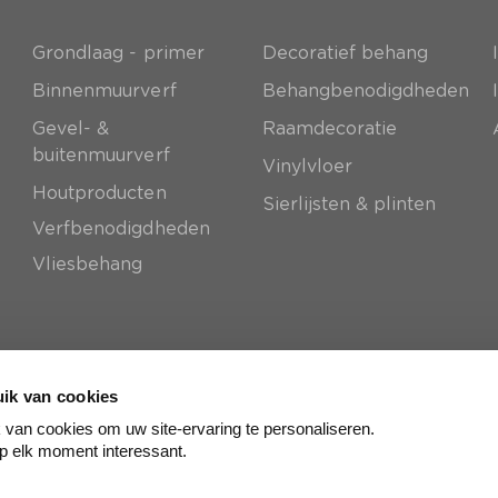
Grondlaag - primer
Decoratief behang
e
Binnenmuurverf
Behangbenodigdheden
Gevel- &
Raamdecoratie
buitenmuurverf
Vinylvloer
Houtproducten
Sierlijsten & plinten
Verfbenodigdheden
Vliesbehang
ik van cookies
van cookies om uw site-ervaring te personaliseren.
p elk moment interessant.