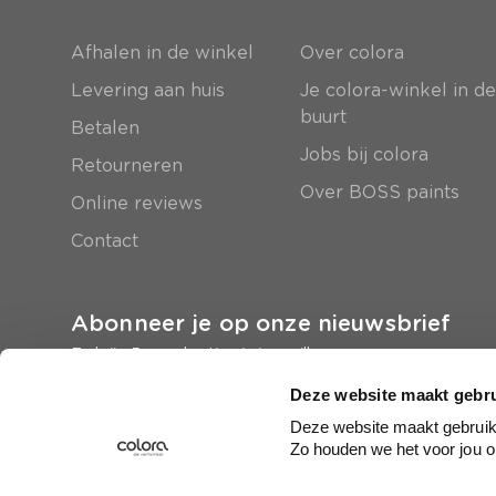
Afhalen in de winkel
Over colora
Levering aan huis
Je colora-winkel in d
buurt
Betalen
Jobs bij colora
Retourneren
Over BOSS paints
Online reviews
Contact
Abonneer je op onze nieuwsbrief
En krijg 5 euro korting in je mailbox
Deze website maakt gebru
Inschrijven
Deze website maakt gebruik 
Zo houden we het voor jou o