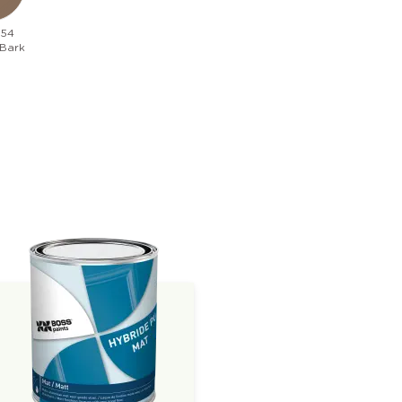
154
 Bark