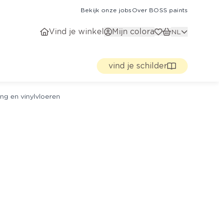
Bekijk onze jobs
Over BOSS paints
Vind je winkel
Mijn colora
NL
vind je schilder
ng en vinylvloeren