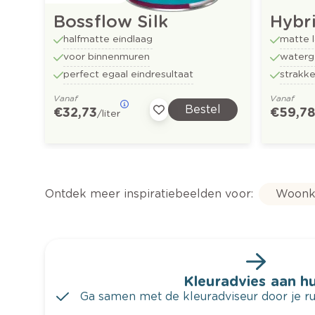
Bossflow Silk
Hybr
halfmatte eindlaag
matte l
voor binnenmuren
waterg
perfect egaal eindresultaat
strakk
Vanaf
Vanaf
Bestel
€ 32,73
€ 59,7
/liter
Ontdek meer inspiratiebeelden voor:
Woonk
Kleuradvies aan hu
Ga samen met de kleuradviseur door je ru