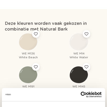
Deze kleuren worden vaak gekozen in
combinatie met Natural Bark
WE M136
WE M14
White Beach
White Water
WE M191
WE M145
Entangled Green
(No) More Black