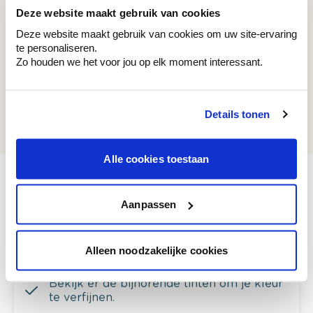
Deze website maakt gebruik van cookies
Recent bekeken kleuren
Deze website maakt gebruik van cookies om uw site-ervaring
te personaliseren.
Zo houden we het voor jou op elk moment interessant.
WE M154
Details tonen
Natural Bark
Alle cookies toestaan
Aanpassen
Bekijk je kleur in de winkel
Ontdek er kleurechte stalen van je
Alleen noodzakelijke cookies
kleurenselectie.
Bekijk er de bijhorende tinten om je kleur
te verfijnen.