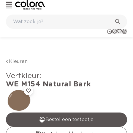
Kleur- en verfadvies aan huis en in de winkel
Kleuren
verfkleur
:
WE M154
Natural Bark
Bestel een testpotje