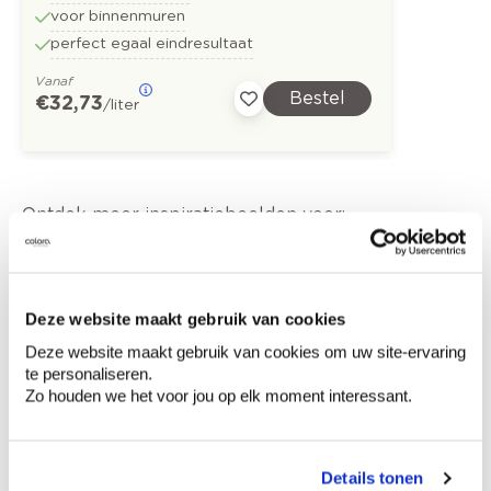
voor binnenmuren
perfect egaal eindresultaat
Vanaf
Bestel
€ 32,73
/liter
Ontdek meer inspiratiebeelden voor:
Woonkamer
Modern
Bruin
Off white
Metallic
Deze website maakt gebruik van cookies
Deze website maakt gebruik van cookies om uw site-ervaring
Metallic Chic - metallieke verf
te personaliseren.
Zo houden we het voor jou op elk moment interessant.
Trendkleuren-2023
Details tonen