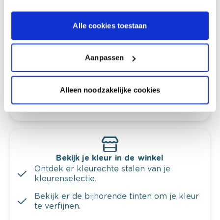
Kleuradvies aan huis
Alle cookies toestaan
Ga samen met de kleuradviseur door je
ruimtes.
Aanpassen
Krijg kleuradvies op basis van de lichtinval
en je meubels.
Alleen noodzakelijke cookies
Krijg ineens een technologische check-up
van je muren.
Bekijk je kleur in de winkel
Ontdek er kleurechte stalen van je
kleurenselectie.
Bekijk er de bijhorende tinten om je kleur
te verfijnen.