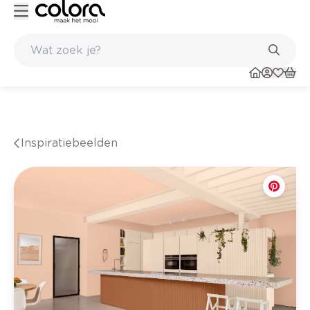
n verfadvies aan huis en in de winkel
Belgische kwaliteitsverf van 
Inspiratiebeelden