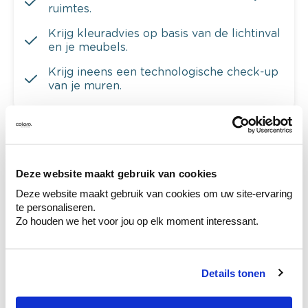
ruimtes.
Krijg kleuradvies op basis van de lichtinval
en je meubels.
Krijg ineens een technologische check-up
van je muren.
Bekijk je kleur in de winkel
Deze website maakt gebruik van cookies
Ontdek er kleurechte stalen van je
Deze website maakt gebruik van cookies om uw site-ervaring
kleurenselectie.
te personaliseren.
Bekijk er de bijhorende tinten om je kleur
Zo houden we het voor jou op elk moment interessant.
te verfijnen.
Krijg persoonlijk advies om kleuren te
combineren.
Details tonen