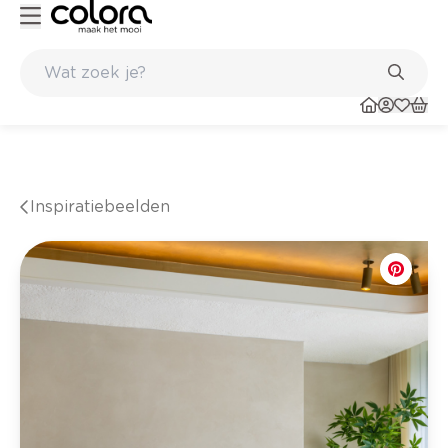
inkel
Belgische kwaliteitsverf van BOSS paints
Inspiratiebeelden