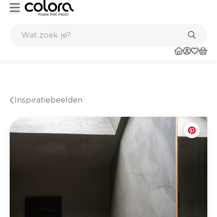
n in de winkel
Belgische kwaliteitsverf van BOSS paints
Inspiratiebeelden