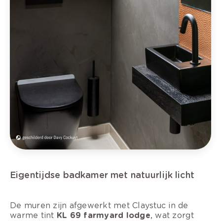
Eigentijdse badkamer met natuurlijk licht
De muren zijn afgewerkt met Claystuc in de
warme tint
KL 69 farmyard lodge
, wat zorgt