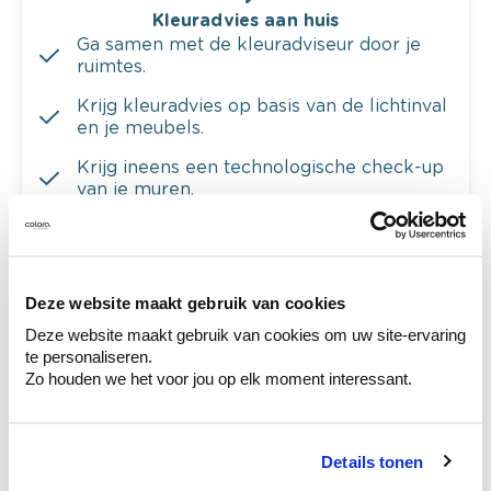
Kleuradvies aan huis
Ga samen met de kleuradviseur door je
ruimtes.
Krijg kleuradvies op basis van de lichtinval
en je meubels.
Krijg ineens een technologische check-up
van je muren.
Deze website maakt gebruik van cookies
Bekijk je kleur in de winkel
Deze website maakt gebruik van cookies om uw site-ervaring
Ontdek er kleurechte stalen van je
te personaliseren.
kleurenselectie.
Zo houden we het voor jou op elk moment interessant.
Bekijk er de bijhorende tinten om je kleur
te verfijnen.
Details tonen
Krijg persoonlijk advies om kleuren te
combineren.