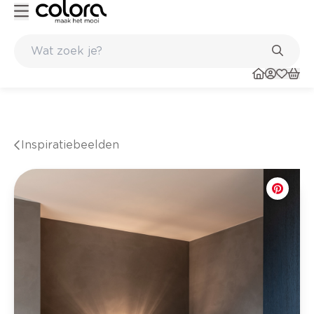
Kleur- en verfadvies aan huis en in de winkel
Inspiratiebeelden