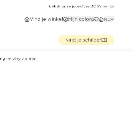
Bekijk onze jobs
Over BOSS paints
Vind je winkel
Mijn colora
NL
vind je schilder
ng en vinylvloeren