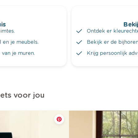
is
Bekij
imtes.
Ontdek er kleurechte
al en je meubels.
Bekijk er de bijhoren
 van je muren.
Krijg persoonlijk ad
iets voor jou