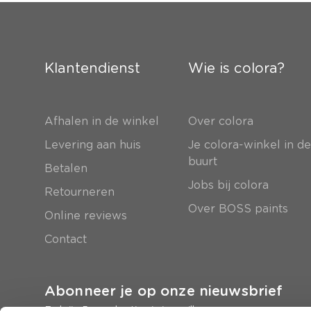
Klantendienst
Wie is colora?
Afhalen in de winkel
Over colora
Levering aan huis
Je colora-winkel in d
buurt
Betalen
Jobs bij colora
Retourneren
Over BOSS paints
Online reviews
Contact
Abonneer je op onze nieuwsbrief
En krijg 5 euro korting in je mailbox