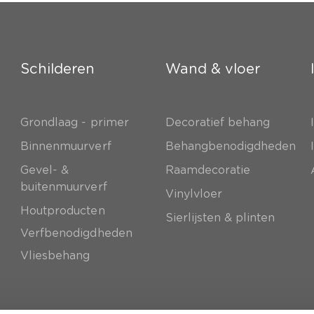
Schilderen
Wand & vloer
Grondlaag - primer
Decoratief behang
e
Binnenmuurverf
Behangbenodigdheden
Gevel- &
Raamdecoratie
buitenmuurverf
Vinylvloer
Houtproducten
Sierlijsten & plinten
Verfbenodigdheden
Vliesbehang