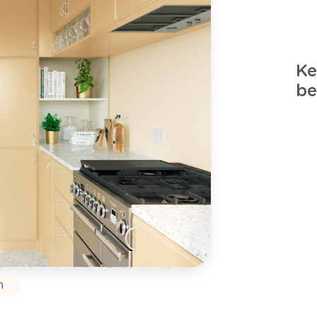
K
e
be
n