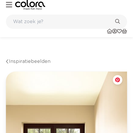
 winkel
Belgische kwaliteitsverf van BOSS paints
Inspiratiebeelden