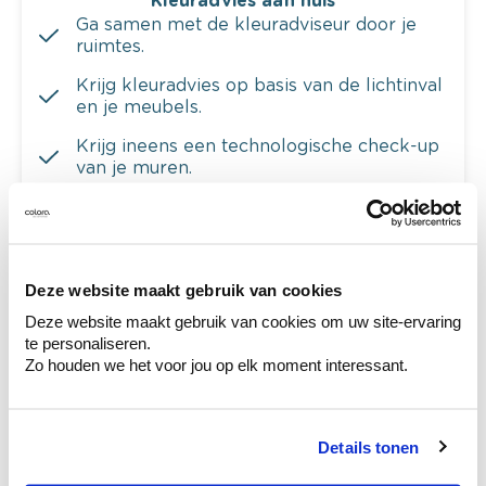
Kleuradvies aan huis
Ga samen met de kleuradviseur door je
ruimtes.
Krijg kleuradvies op basis van de lichtinval
en je meubels.
Krijg ineens een technologische check-up
van je muren.
Deze website maakt gebruik van cookies
Bekijk je kleur in de winkel
Ontdek er kleurechte stalen van je
Deze website maakt gebruik van cookies om uw site-ervaring
kleurenselectie.
te personaliseren.
Zo houden we het voor jou op elk moment interessant.
Bekijk er de bijhorende tinten om je kleur
te verfijnen.
Krijg persoonlijk advies om kleuren te
Details tonen
combineren.