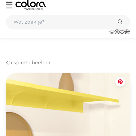
Kleur- en verfadvies aan huis en in de winkel
Inspiratiebeelden