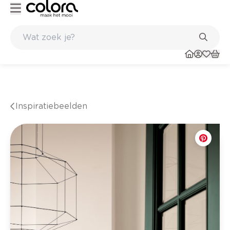
 winkel
Belgische kwaliteitsverf van BOSS paints
Inspiratiebeelden