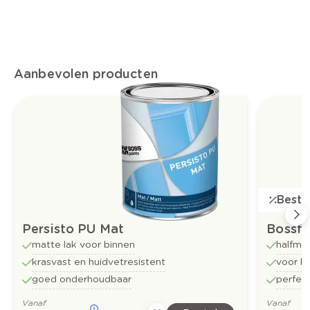
Aanbevolen producten
Bestse
Persisto PU Mat
Bossfl
matte lak voor binnen
halfma
krasvast en huidvetresistent
voor b
goed onderhoudbaar
perfect
Vanaf
Vanaf