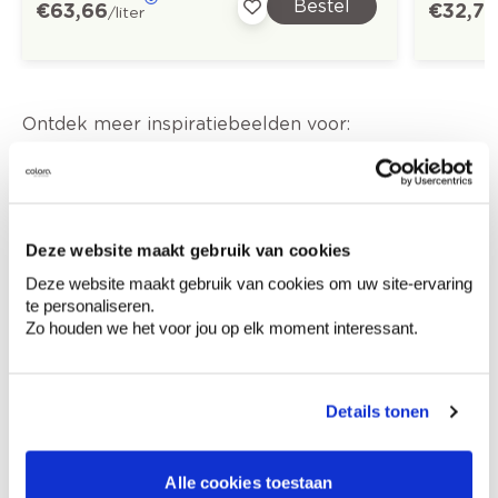
Bestel
€ 63,66
€ 32,73
/liter
Ontdek meer inspiratiebeelden voor:
Woonkamer
Landelijk
Off white
Grijs
Groen
Deze website maakt gebruik van cookies
Trendkleuren-2025
Deze website maakt gebruik van cookies om uw site-ervaring
te personaliseren.
Zo houden we het voor jou op elk moment interessant.
Kleuradvies aan huis
Details tonen
Ga samen met de kleuradviseur door je
ruimtes.
Alle cookies toestaan
Krijg kleuradvies op basis van de lichtinval