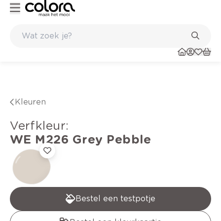
Kleur- en verfadvies aan huis en in de winkel
Belgische kwalitei
Kleuren
verfkleur
:
WE M226
Grey Pebble
Bestel een testpotje