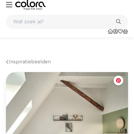
Belgische kwaliteitsverf van BOSS paints
Inspiratiebeelden