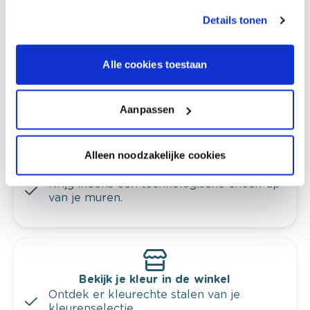
Behang
Colora-magazine
Details tonen
Alle cookies toestaan
Kleuradvies aan huis
Ga samen met de kleuradviseur door je
Aanpassen
ruimtes.
Krijg kleuradvies op basis van de lichtinval
Alleen noodzakelijke cookies
en je meubels.
Krijg ineens een technologische check-up
van je muren.
Bekijk je kleur in de winkel
Ontdek er kleurechte stalen van je
kleurenselectie.