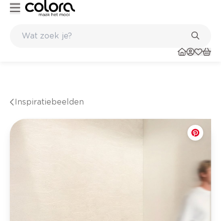
Kleur- en verfadvies aan huis en in de winkel
Inspiratiebeelden