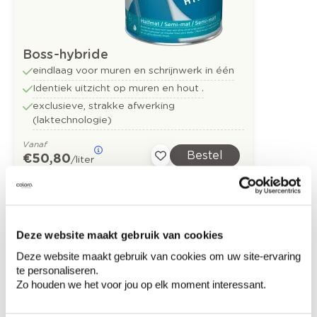
Boss-hybride
eindlaag voor muren en schrijnwerk in één
Identiek uitzicht op muren en hout .
exclusieve, strakke afwerking
(laktechnologie)
Vanaf
Bestel
€ 50,80
/liter
Ontdek meer inspiratiebeelden voor:
Deze website maakt gebruik van cookies
Woonkamer
Minimalistisch
Deze website maakt gebruik van cookies om uw site-ervaring
te personaliseren.
Zo houden we het voor jou op elk moment interessant.
Off white
Vinyl parket