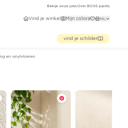
Bekijk onze jobs
Over BOSS paints
Vind je winkel
Mijn colora
NL
vind je schilder
ng en vinylvloeren