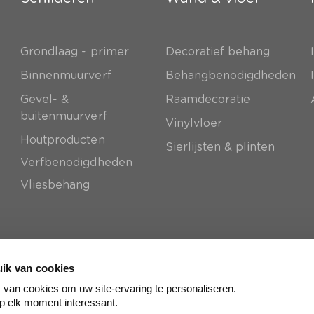
Grondlaag - primer
Decoratief behang
e
Binnenmuurverf
Behangbenodigdheden
Gevel- &
Raamdecoratie
buitenmuurverf
Vinylvloer
Houtproducten
Sierlijsten & plinten
Verfbenodigdheden
Vliesbehang
ik van cookies
van cookies om uw site-ervaring te personaliseren.
p elk moment interessant.