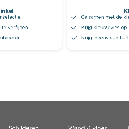
winkel
K
nselectie.
Ga samen met de kleu
te verfijnen.
Krijg kleuradvies op 
ombineren.
Krijg ineens een tec
Schilderen
Wand & vloer