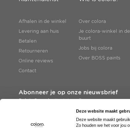
Afhalen in de winkel
Over colora
Levering aan huis
Je colora-winkel in d
buurt
Betalen
Jobs bij colora
Retourneren
Over BOSS paints
Online reviews
Contact
Abonneer je op onze nieuwsbrief
En krijg 5 euro korting in je mailbox
Deze website maakt gebru
Inschrijven
Deze website maakt gebruik 
Zo houden we het voor jou o