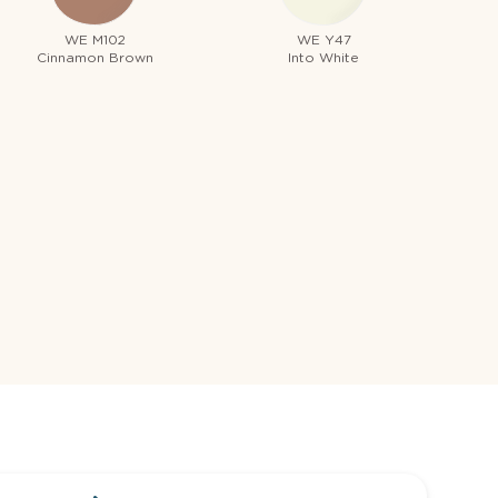
WE M102
WE Y47
Cinnamon Brown
Into White