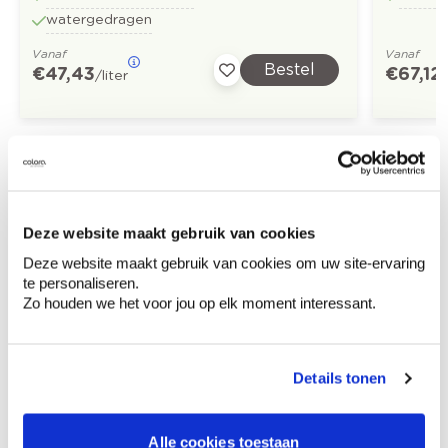
watergedragen
Vanaf
Vanaf
Bestel
€ 47,43
€ 67,12
/liter
/
Ontdek meer inspiratiebeelden voor:
Keuken
Landelijk
Geel
Deze website maakt gebruik van cookies
Colora-magazine
Deze website maakt gebruik van cookies om uw site-ervaring
te personaliseren.
Zo houden we het voor jou op elk moment interessant.
Details tonen
Kleuradvies aan huis
Ga samen met de kleuradviseur door je
ruimtes.
Alle cookies toestaan