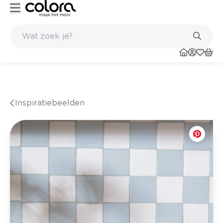
Belgische kwaliteitsverf van BOSS paints
Inspiratiebeelden