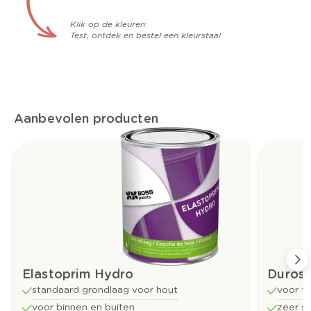
Klik op de kleuren:
Test, ontdek en bestel een kleurstaal
Aanbevolen producten
Elastoprim Hydro
Durosa
standaard grondlaag voor hout
voor t
voor binnen en buiten
zeer sl