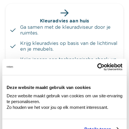
Kleuradvies aan huis
Ga samen met de kleuradviseur door je
ruimtes.
Krijg kleuradvies op basis van de lichtinval
en je meubels.
Krijg ineens een technologische check-up
van je muren.
Deze website maakt gebruik van cookies
Deze website maakt gebruik van cookies om uw site-ervaring
Bekijk je kleur in de winkel
te personaliseren.
Ontdek er kleurechte stalen van je
Zo houden we het voor jou op elk moment interessant.
kleurenselectie.
Bekijk er de bijhorende tinten om je kleur
te verfijnen.
Details tonen