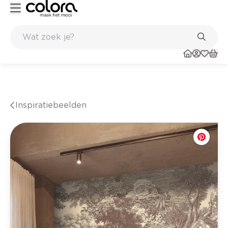
Kleur- en verfadvies aan huis en in de winkel
Inspiratiebeelden