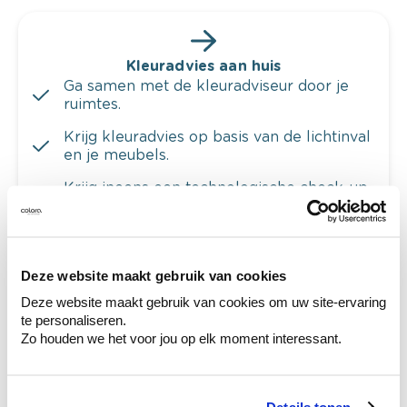
Kleuradvies aan huis
Ga samen met de kleuradviseur door je
ruimtes.
Krijg kleuradvies op basis van de lichtinval
en je meubels.
Krijg ineens een technologische check-up
van je muren.
Deze website maakt gebruik van cookies
Deze website maakt gebruik van cookies om uw site-ervaring
Bekijk je kleur in de winkel
te personaliseren.
Ontdek er kleurechte stalen van je
Zo houden we het voor jou op elk moment interessant.
kleurenselectie.
Bekijk er de bijhorende tinten om je kleur
te verfijnen.
Details tonen