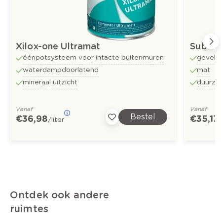
Xilox-one Ultramat
Sublim
éénpotsysteem voor intacte buitenmuren
gevelv
waterdampdoorlatend
mat
mineraal uitzicht
duurza
Vanaf
Vanaf
Bestel
€ 36,98
€ 35,17
/liter
Ontdek ook andere
ruimtes