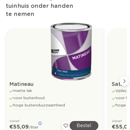
tuinhuis onder handen
te nemen
Matineau
Satine
matte lak
zijdeg
voor buitenhout
voor b
hoge buitenduurzaamheid
hoge b
Vanaf
Vanaf
Bestel
€ 55,09
€ 55,0
/liter