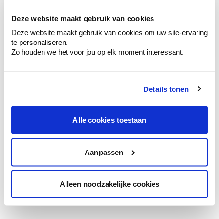
Deze website maakt gebruik van cookies
Deze website maakt gebruik van cookies om uw site-ervaring
te personaliseren.
Bekijk inspiratiebeeld
Zo houden we het voor jou op elk moment interessant.
Details tonen
Alle cookies toestaan
Aanpassen
WE Z123
WE M57
WE M154
Alleen noodzakelijke cookies
Black
Green
Natural
Suit
Leaf
Bark