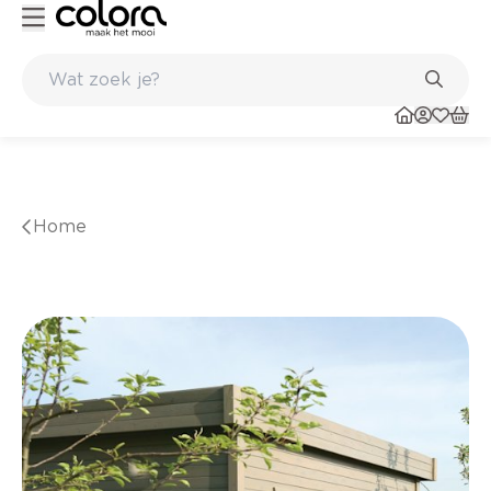
Belgische kwaliteitsverf van BOSS paints
Home