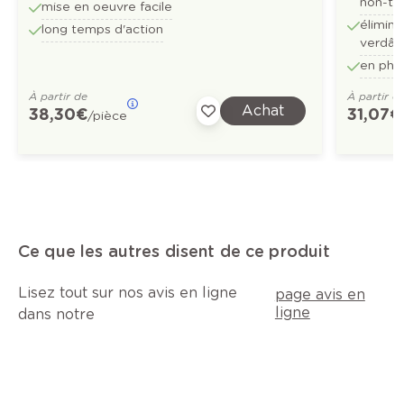
non-tra
mise en oeuvre facile
élimin
long temps d'action
verdâtr
en pha
À partir de
À partir d
Achat
38,30 €
31,07 €
/pièce
Ce que les autres disent de ce produit
Lisez tout sur nos avis en ligne
page avis en
ligne
dans notre