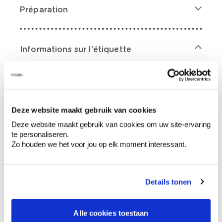
Préparation
Informations sur l'étiquette
Mentions de danger
Deze website maakt gebruik van cookies
Deze website maakt gebruik van cookies om uw site-ervaring
te personaliseren.
Contient 4,5-dichloro-2-octyl-2H-isothiazol-3-
Zo houden we het voor jou op elk moment interessant.
one; 2-octyl-2H-isothiazol-3-one;
hydrocarbures, C11-C12, iso-alcanes, cyclique,
<2% aromatiques. Liquide et vapeurs
inflammables., Peut être mortel en cas
Details tonen
d’ingestion et de pénétration dans les voies
respiratoires., Provoque une irritation
cutanée., Peut provoquer une allergie
Alle cookies toestaan
cutanée., Provoque une sévère irritation des