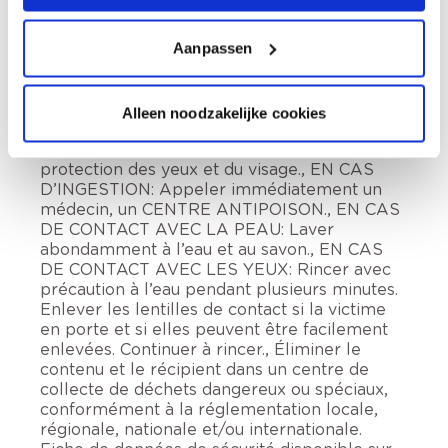
yeux., Très toxique pour les organismes
aquatiques, entraîne des effets néfastes à
Aanpassen
long terme. Tenir hors de portée des enfants.,
Tenir à l’écart de la chaleur, des surfaces
chaudes, des étincelles, des flammes nues et
de toute autre source d’inflammation. Ne pas
Alleen noodzakelijke cookies
fumer., Porter des gants de protection, des
vêtements de protection, un équipement de
protection des yeux et du visage., EN CAS
D’INGESTION: Appeler immédiatement un
médecin, un CENTRE ANTIPOISON., EN CAS
DE CONTACT AVEC LA PEAU: Laver
abondamment à l’eau et au savon., EN CAS
DE CONTACT AVEC LES YEUX: Rincer avec
précaution à l’eau pendant plusieurs minutes.
Enlever les lentilles de contact si la victime
en porte et si elles peuvent être facilement
enlevées. Continuer à rincer., Éliminer le
contenu et le récipient dans un centre de
collecte de déchets dangereux ou spéciaux,
conformément à la réglementation locale,
régionale, nationale et/ou internationale.