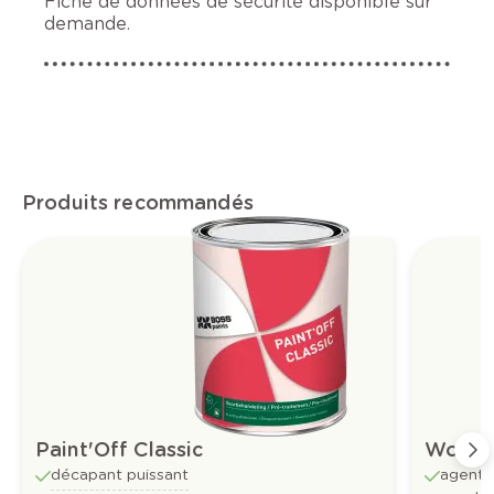
Fiche de données de sécurité disponible sur
demande.
Produits recommandés
Paint'Off Classic
Woodm
décapant puissant
agent 