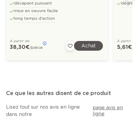
décapant puissant
dégrai
mise en oeuvre facile
long temps d'action
À partir de
À partir d
Achat
38,30 €
5,61 €
/pièce
/
Ce que les autres disent de ce produit
Lisez tout sur nos avis en ligne
page avis en
ligne
dans notre