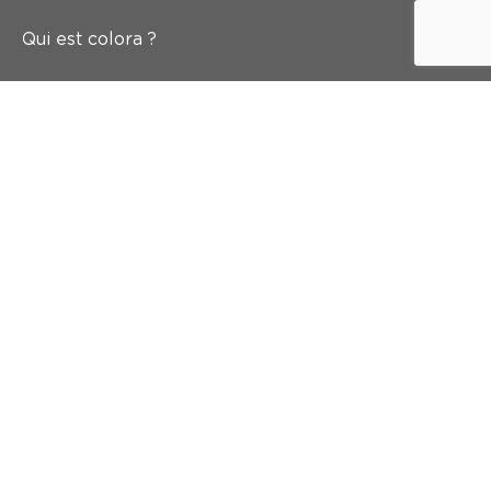
Qui est colora ?
Peindre
Mur & sol
Inspiration
Accès rapide
Abonnez-vous à notre newsletter
Et recevez 5 euros de réduction dans votre boîte mail
Inscrivez-vous