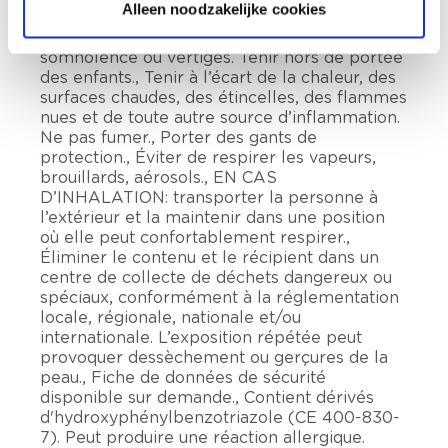
Alleen noodzakelijke cookies
iso-alcanes, cycliques, <2% aromates. Liquide
et vapeurs inflammables., Peut provoquer
somnolence ou vertiges. Tenir hors de portée
des enfants., Tenir à l’écart de la chaleur, des
surfaces chaudes, des étincelles, des flammes
nues et de toute autre source d’inflammation.
Ne pas fumer., Porter des gants de
protection., Éviter de respirer les vapeurs,
brouillards, aérosols., EN CAS
D’INHALATION: transporter la personne à
l’extérieur et la maintenir dans une position
où elle peut confortablement respirer.,
Éliminer le contenu et le récipient dans un
centre de collecte de déchets dangereux ou
spéciaux, conformément à la réglementation
locale, régionale, nationale et/ou
internationale. L’exposition répétée peut
provoquer dessèchement ou gerçures de la
peau., Fiche de données de sécurité
disponible sur demande., Contient dérivés
d'hydroxyphénylbenzotriazole (CE 400-830-
7). Peut produire une réaction allergique.