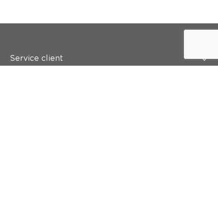
Service client
Qui est colora ?
Peindre
Mur & sol
Inspiration
Accès rapide