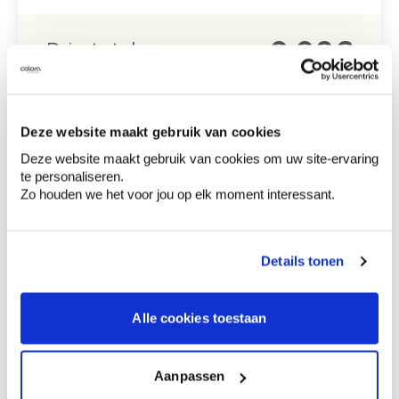
0,00 €
Prix total
Ajouter au panier
Options de livraison
Deze website maakt gebruik van cookies
Livraison à domicile
Commandé en semaine (lu-ve), livré dans les 2 à 3
Deze website maakt gebruik van cookies om uw site-ervaring
jours ouvrables.
te personaliseren.
Retrait en magasin
Zo houden we het voor jou op elk moment interessant.
Description du produit
Details tonen
Comment utiliser?
Alle cookies toestaan
Aanpassen
Informations sur l'étiquette