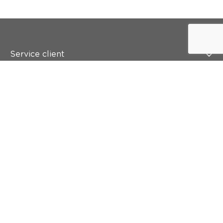
Service client
Qui est colora ?
Peindre
Mur & sol
Inspiration
Accès rapide