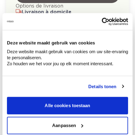
Options de livraison
Livraison à domicile
Commandé en semaine (lu-ve), livré dans les 2 à 3
jours ouvrables.
Retrait en magasin
Deze website maakt gebruik van cookies
Description du produit
Deze website maakt gebruik van cookies om uw site-ervaring
te personaliseren.
Zo houden we het voor jou op elk moment interessant.
Comment utiliser?
Details tonen
Informations sur l'étiquette
Alle cookies toestaan
En cas de consultation d’un médecin, garder à
disposition le récipient ou l’étiquette., Tenir
hors de portée des enfants., Lire
attentivement et bien respecter toutes les
Aanpassen
instructions. Contient 1,2-benzisothiazol-