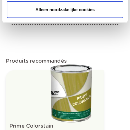
3(2H)-one. Peut produire une réaction
allergique., Fiche de données de sécurité
Alleen noodzakelijke cookies
disponible sur demande.
Produits recommandés
Prime Colorstain