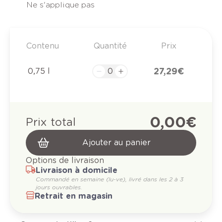
Ne s'applique pas
Contenu
Quantité
Prix
27,29 €
0,75 l
0,00 €
Prix total
Ajouter au panier
Options de livraison
Livraison à domicile
Commandé en semaine (lu-ve), livré dans les 2 à 3
jours ouvrables.
Retrait en magasin