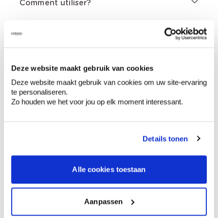
Comment utiliser?
Informations sur l'étiquette
Lire attentivement et bien respecter toutes
Deze website maakt gebruik van cookies
les instructions., Tenir hors de portée des
Deze website maakt gebruik van cookies om uw site-ervaring
enfants., En cas de consultation d’un médecin,
te personaliseren.
garder à disposition le récipient ou l’étiquette.
Zo houden we het voor jou op elk moment interessant.
Fiche de données de sécurité disponible sur
demande., Attention! Des gouttelettes
respirables dangereuses peuvent se former
lors de la pulvérisation. Ne pas respirer les
Details tonen
aérosols ni les brouillards.
Alle cookies toestaan
Aanpassen