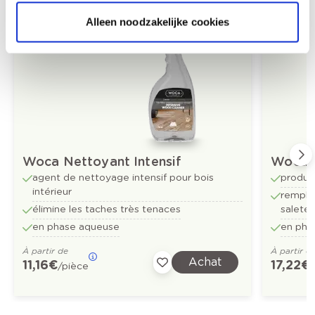
Produits recommandés
Alleen noodzakelijke cookies
Woca Nettoyant Intensif
Woca S
agent de nettoyage intensif pour bois
produit
intérieur
remplit
élimine les taches très tenaces
saleté 
en phase aqueuse
en pha
À partir de
À partir d
Achat
11,16 €
17,22 €
/pièce