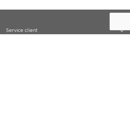
Service client
Qui est colora ?
Peindre
Mur & sol
Inspiration
Accès rapide