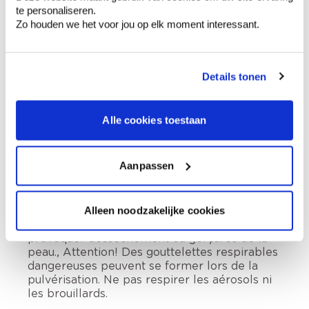
te personaliseren.
Zo houden we het voor jou op elk moment interessant.
Contient alcanes (C=12~15)-ramifiés et
linéaires. Peut être mortel en cas d’ingestion
Details tonen
et de pénétration dans les voies respiratoires.
Lire attentivement et bien respecter toutes
les instructions., Tenir hors de portée des
Alle cookies toestaan
enfants., En cas de consultation d’un médecin,
garder à disposition le récipient ou
l’étiquette., <tx:_P_301-310_2_EU>
Aanpassen
<tx:_P_331_EU>, Garder sous clef., Éliminer le
contenu et le récipient dans la
réglementation
locale/régionale/nationale/internationale
Alleen noodzakelijke cookies
applicable. L’exposition répétée peut
provoquer dessèchement ou gerçures de la
peau., Attention! Des gouttelettes respirables
dangereuses peuvent se former lors de la
pulvérisation. Ne pas respirer les aérosols ni
les brouillards.