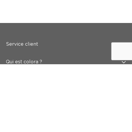
Service client
Qui est colora ?
Peindre
Mur & sol
Inspiration