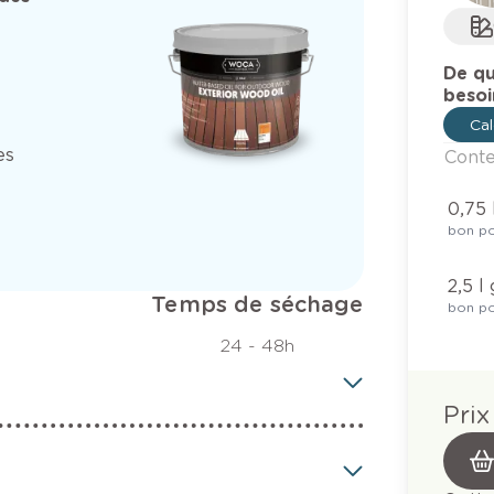
De qu
besoi
Cal
es
Cont
0,75 
bon po
2,5 l 
Temps de séchage
bon po
24 - 48h
Prix