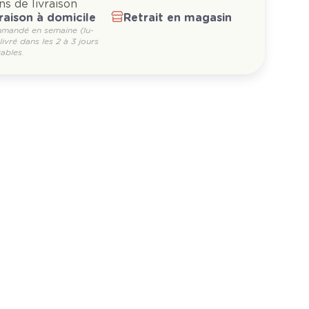
ns de livraison
raison à domicile
Retrait en magasin
mandé en semaine (lu-
 livré dans les 2 à 3 jours
ables.