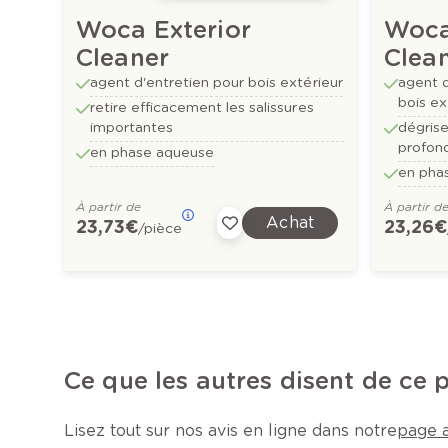
Woca Exterior
Woca
Cleaner
Clea
agent d'entretien pour bois extérieur
agent d
bois ex
retire efficacement les salissures
importantes
dégris
profon
en phase aqueuse
en pha
À partir de
À partir d
Achat
23,73 €
23,26 €
/pièce
Ce que les autres disent de ce 
Lisez tout sur nos avis en ligne dans notre
page a