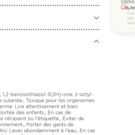
Optio
Liv
Com
ve),
ouvr
1,2-benzisothiazol-3(2H)-one; 2-octyl-
e cutanée., Toxique pour les organismes
terme. Lire attentivement et bien
 portée des enfants., En cas de
 récipient ou l’étiquette., Éviter de
ironnement., Porter des gants de
: Laver abondamment à l’eau., En cas