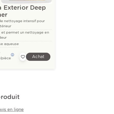
 Exterior Deep
ner
e nettoyage intensif pour
térieur
e et permet un nettoyage en
deur
se aqueuse
e
Achat
/pièce
produit
vis en ligne