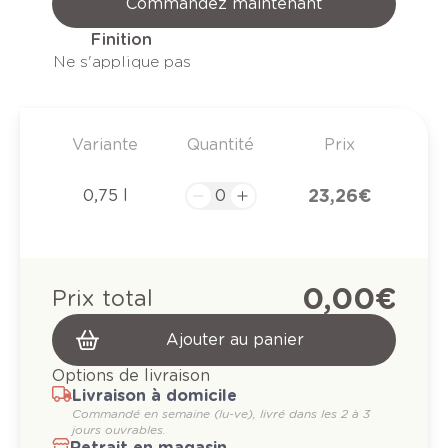
Commandez maintenant
Finition
Ne s'applique pas
Variante
Quantité
Prix
23,26 €
0,75 l
0,00 €
Prix total
Ajouter au panier
Options de livraison
Livraison à domicile
Commandé en semaine (lu-ve), livré dans les 2 à 3
jours ouvrables.
Retrait en magasin