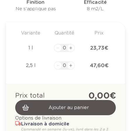
Finition
Efficacité
Ne s'applique pas
8 m2/L
Variante
Quantité
Prix
23,73 €
1 l
47,60 €
2,5 l
0,00 €
Prix total
Ajouter au panier
Options de livraison
Livraison à domicile
Commandé en semaine (lu-ve), livré dans les 2 à 3