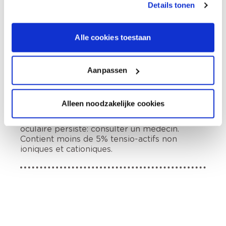
Details tonen
instructions., Tenir hors de portée des
enfants., En cas de consultation d’un médecin,
garder à disposition le récipient ou
Alle cookies toestaan
l’étiquette., Porter un équipement de
protection des yeux et du visage., Se laver les
mains, les avant-bras et le visage
soigneusement après manipulation., EN CAS
Aanpassen
DE CONTACT AVEC LES YEUX: Rincer avec
précaution à l’eau pendant plusieurs minutes.
Enlever les lentilles de contact si la victime
Alleen noodzakelijke cookies
en porte et si elles peuvent être facilement
enlevées. Continuer à rincer., Si l’irritation
oculaire persiste: consulter un médecin.
Contient moins de 5% tensio-actifs non
ioniques et cationiques.